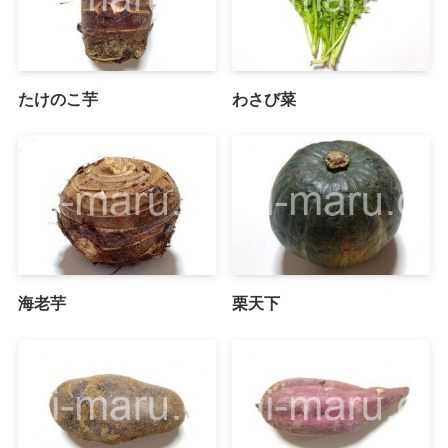
たけのこ芋
わさび菜
海老芋
栗天下