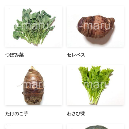
つぼみ菜
セレベス
たけのこ芋
わさび菜