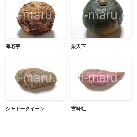
海老芋
栗天下
シャドークイーン
宮崎紅