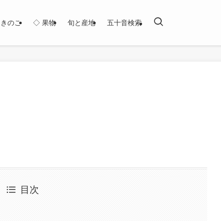
・きのこ
◇ 果物
旬と産地
五十音検索
目次