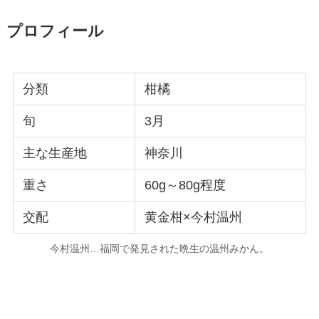
プロフィール
分類
柑橘
旬
3月
主な生産地
神奈川
重さ
60g～80g程度
交配
黄金柑×今村温州
今村温州…福岡で発見された晩生の温州みかん。